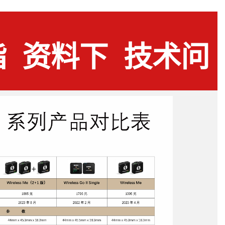
指
资料下
技术问
载
答