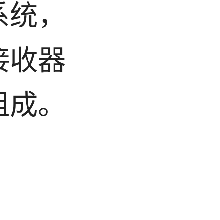
系统，
接收器
组成。