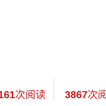
nterview Micro
Charg
161
次阅读
3867
次