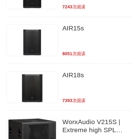
7243
次阅读
AIR15s
8051
次阅读
AIR18s
7393
次阅读
WorxAudio V215S |
Extreme high SPL
extended bass