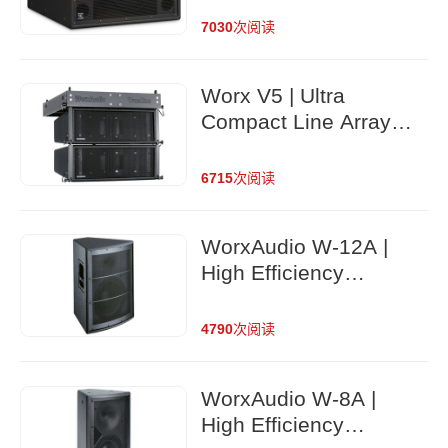
loudspeaker system
7030
次阅读
Worx V5 | Ultra
Compact Line Array
Loudspeaker
6715
次阅读
WorxAudio W-12A |
High Efficiency
Passive Loudspeaker
4790
次阅读
WorxAudio W-8A |
High Efficiency