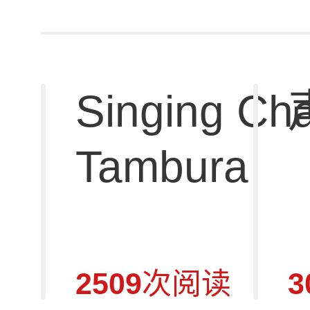
Singing Cha
Tambura
2509
次阅读
3