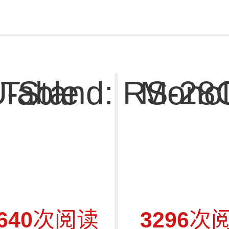
Table
U-Stand: RS-2
Monol
640
次阅读
3296
次