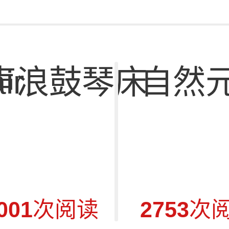
ir
声浪鼓琴床
自然
001
次阅读
2753
次