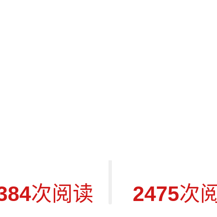
hair扶手
Soundwave边桌
Monc
384
次阅读
2475
次