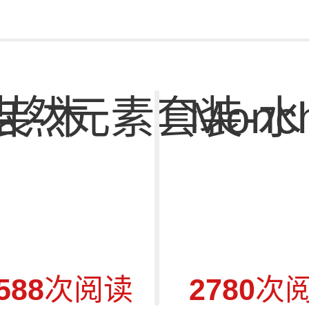
装-木
自然元素套装-水
Monch
588
次阅读
2780
次