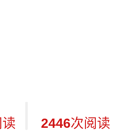
hair边桌
歌之琴椅 -
阅读
2446
次阅读