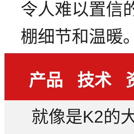
令人难以置信
棚细节和温暖
产品
技术
就像是K2的
详情
指标