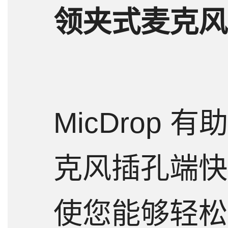
领夹式麦克风
情
标
MicDrop 
克风插孔端快
使您能够轻松