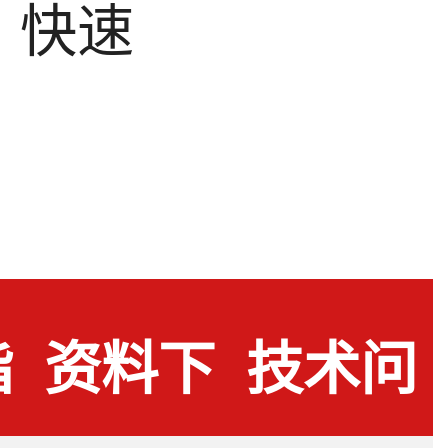
，快速
指
资料下
技术问