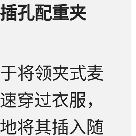
插孔配重夹
载
答
有助于将领夹式麦
速穿过衣服，
地将其插入随