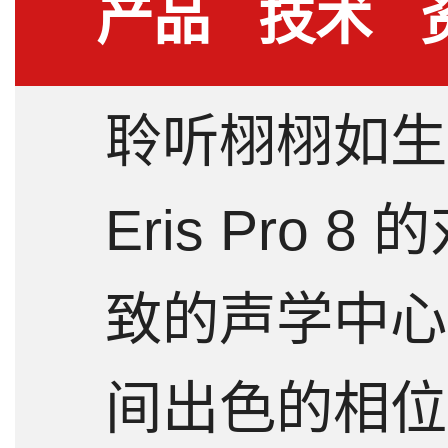
产品
技术
聆听栩栩如生
详情
指标
Eris Pro 
致的声学中心
间出色的相位