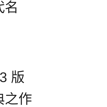
代名
3 版
典之作