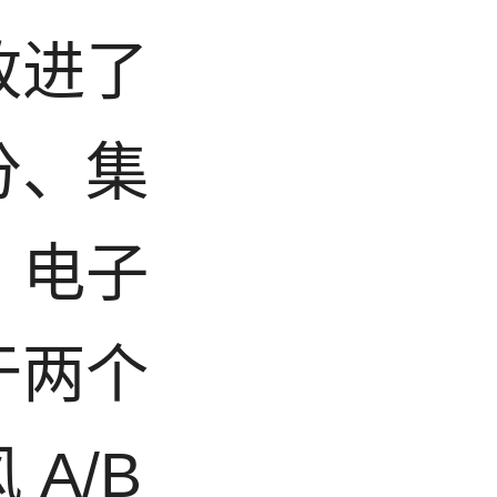
改进了
分、集
、电子
于两个
A/B