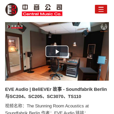
Toggle
naviga
Play
Video
EVE Audio | BeliEVEr 故事 - Soundfabrik Berlin
与SC204、SC205、SC3070、TS110
视频名称：The Stunning Room Acoustics at
Soundfabrik Berlin 作者：EVE Audio 链接：