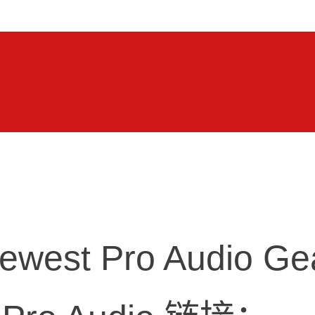
rbooth展会Venos及
t Pro Audio Gear