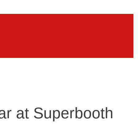
BiG[Studio]
 at Superbooth