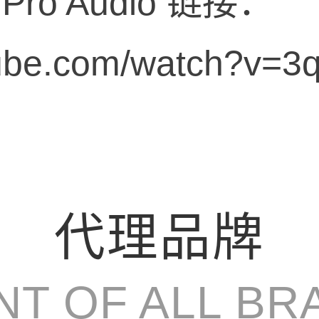
Pro Audio 链接：
tube.com/watch?v=
代理品牌
NT OF ALL BR