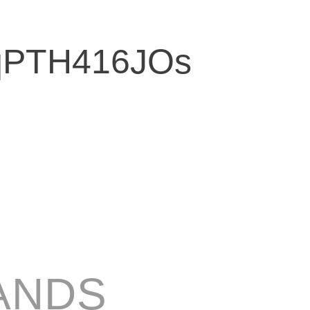
3qPTH416JOs
ANDS