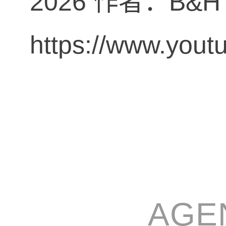
2026 作者：B&H 
https://www.you
AGE