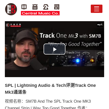
Toggle
naviga
Play
Video
SPL | Lightning Audio & Tech评测Track One
Mk3通道条
视频名称：SM7B And The SPL Track One MK3
Channel Strip | Way Too Good Together 作者：