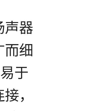
扬声器
广而细
-易于
连接，