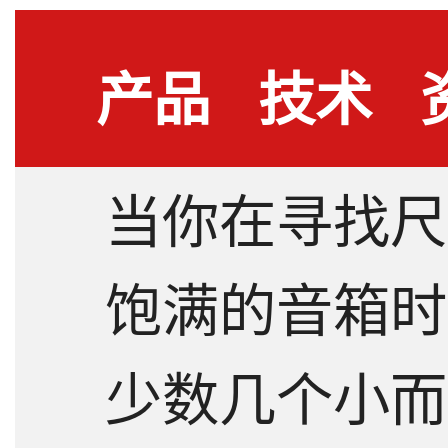
产品
技术
当你在寻找尺
详情
指标
饱满的音箱时 -
少数几个小而