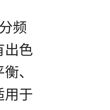
3分频
有出色
平衡、
适用于